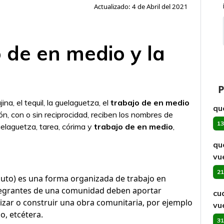
Actualizado: 4 de Abril del 2021
o de en medio y la
P
jina, el tequil, la guelaguetza, el
trabajo de en medio
qu
n, con o sin reciprocidad, reciben los nombres de
13
guelaguetza, tarea, córima y
trabajo de en medio
,
qu
vue
21
ributo) es una forma organizada de trabajo en
integrantes de una comunidad deben aportar
cu
lizar o construir una obra comunitaria, por ejemplo
vue
o, etcétera.
31