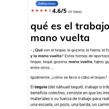
Definiciones
4.6/5
star
star
star
star
star_border
(31 Votos)
qué es el trabaj
mano vuelta
- ¿
Qué
son el tequio, la gozona, la faena, la fa
y la mano vuelta
? Estas formas de aportació
tequio, tequil, gozona,
mano vuelta
, fajina, 
entre otros. ...
Igualmente, ¿cómo se lleva a cabo el tequio?
El
tequio
(del náhuatl tequitl, trabajo o t
beneficio colectivo, consiste en que los 
materiales o su fuerza de trabajo para rea
una escuela, un pozo, una barda, un camin