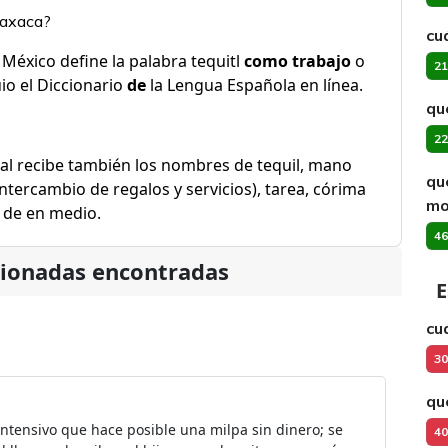
Oaxaca?
cu
México define la palabra tequitl
como trabajo
o
21
uio el Diccionario
de
la Lengua Española en línea​.
qu
22
al recibe también los nombres de tequil, mano
qu
intercambio de regalos y servicios), tarea, córima
mo
o de en medio.
46
cionadas encontradas
E
cu
30
qu
 intensivo que hace posible una milpa sin dinero; se
40