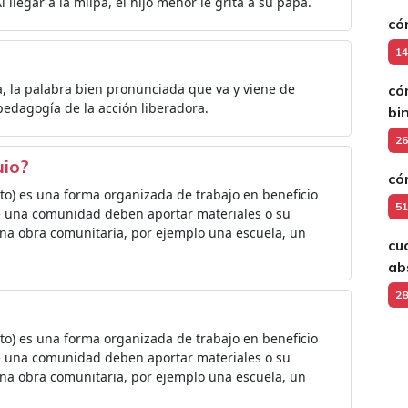
l llegar a la milpa, el hijo menor le grita a su papá.
có
14
, la palabra bien pronunciada que va y viene de
có
edagogía de la acción liberadora.
bi
26
uio?
có
buto) es una forma organizada de trabajo en beneficio
51
 de una comunidad deben aportar materiales o su
 una obra comunitaria, por ejemplo una escuela, un
cu
ab
28
buto) es una forma organizada de trabajo en beneficio
 de una comunidad deben aportar materiales o su
 una obra comunitaria, por ejemplo una escuela, un