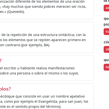
la
ganización diferente de los elementos de una oración
lo, «hay muchos que siendo pobres merecen ser ricos,
48
es.» (Quevedo).
qu
pi
51
 de la repetición de una estructura sintáctica; con la
mo los elementos que se repiten aparecen primero en
có
en contrario (por ejemplo, BA).
28
qu
?
50
 el escritor u hablante realiza manifestaciones
sobre una persona o sobre el mismo o los suyos.
plos?
inécdoque que consiste en usar un nombre apelativo
a, como por ejemplo el Evangelista, para san Juan; los
este es el sentido propio del término);