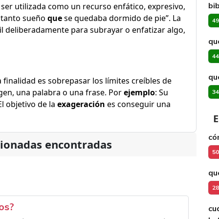
bib
e ser utilizada como un recurso enfático, expresivo,
a tanto sueño
que
se quedaba dormido de pie”. La
49
il deliberadamente para subrayar o enfatizar algo,
qu
44
qu
 finalidad es sobrepasar los límites creíbles de
en, una palabra o una frase. Por
ejemplo
: Su
34
El objetivo de la
exageración
es conseguir una
E
có
cionadas encontradas
50
qu
28
os?
cu