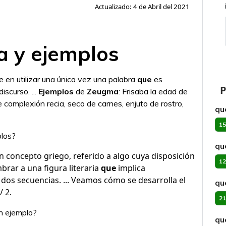
Actualizado: 4 de Abril del 2021
a y ejemplos
e en utilizar una única vez una palabra
que
es
P
scurso. ...
Ejemplos
de
Zeugma
: Frisaba la edad de
 complexión recia, seco de carnes, enjuto de rostro,
qu
15
plos?
qu
 concepto griego, referido a algo cuya disposición
12
brar a una figura literaria
que
implica
dos secuencias. ... Veamos cómo se desarrolla el
qu
/ 2.
21
un ejemplo?
qu