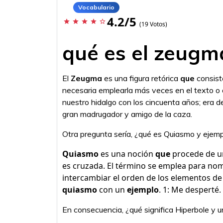
Vocabulario
4.2/5
star
star
star
star
star_border
(19 Votos)
qué es el zeugm
El
Zeugma
es una figura retórica
que
consist
necesaria emplearla más veces en el texto o di
nuestro hidalgo con los cincuenta años; era de
gran madrugador y amigo de la caza.
Otra pregunta sería, ¿qué es Quiasmo y ejem
Quiasmo
es una noción
que
procede de un
es cruzada. El término se emplea para nom
intercambiar el orden de los elementos de 
quiasmo
con un
ejemplo
. 1: Me desperté. 
En consecuencia, ¿qué significa Hiperbole y 