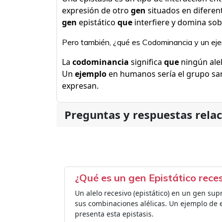
expresión de otro
gen
situados en diferent
gen
epistático
que
interfiere y domina so
Pero también, ¿qué es Codominancia y un ej
La
codominancia
significa
que
ningún alel
Un
ejemplo
en humanos sería el grupo sa
expresan.
Preguntas y respuestas rela
¿Qué es un gen Epistático rece
Un alelo recesivo (epistático) en un gen sup
sus combinaciones alélicas. Un ejemplo de es
presenta esta epistasis.