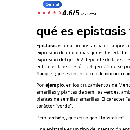
General
4.6/5
star
star
star
star
star_border
(47 Votos)
qué es epistasis
Epistasis
es una circunstancia en la
que
la
expresión de uno o más genes heredados 
expresión del gen # 2 depende de la expresi
entonces la expresión del gen # 2 no se pr
Aunque, ¿qué es un cruce con dominancia co
Por
ejemplo
, en los cruzamientos de Mend
amarillas y plantas de semillas verdes, 
plantas de semillas amarillas. El carácter “
carácter “verde”.
Pero también, ¿qué es un gen Hipostatico?
Una epistasia es un tipo de interacción ent