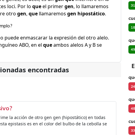
es loci. Por lo
que
el primer
gen
, lo llamaremos
31
bre otro
gen
,
que
llamaremos
gen hipostático
.
cu
emplo?
18
o puede enmascarar la expresión del otro alelo.
qu
nguíneo ABO, en el
que
ambos alelos A y B se
49
E
cionadas encontradas
qu
24
qu
sivo?
48
rime la acción de otro gen gen (hipostático) en todas
cu
ta epistasis es en el color del bulbo de la cebolla se
33