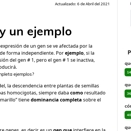
Actualizado: 6 de Abril del 2021
 y un ejemplo
 expresión de un gen se ve afectada por la
P
de forma independiente. Por
ejemplo
, si la
ón del gen # 1, pero el gen # 1 se inactiva,
qu
oducirá.
14
mpleta ejemplos?
qu
el, la descendencia entre plantas de semillas
ambas homocigotas, siempre daba
como
resultado
36
amarillo” tiene
dominancia completa
sobre el
có
40
qu
re genes, es decir, es un
gen que
interfiere en la