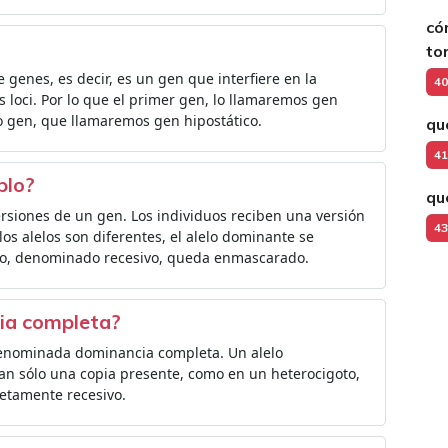
có
to
e genes, es decir, es un gen que interfiere en la
40
s loci. Por lo que el primer gen, lo llamaremos gen
ro gen, que llamaremos gen hipostático.
qu
41
plo?
qu
versiones de un gen. Los individuos reciben una versión
43
los alelos son diferentes, el alelo dominante se
lelo, denominado recesivo, queda enmascarado.
ia completa?
denominada dominancia completa. Un alelo
n sólo una copia presente, como en un heterocigoto,
letamente recesivo.