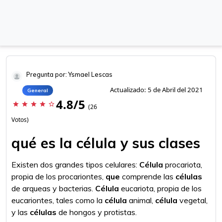
Pregunta por: Ysmael Lescas
Actualizado: 5 de Abril del 2021
General
4.8/5
star
star
star
star
star_border
(26
Votos)
qué es la célula y sus clases
Existen dos grandes tipos celulares:
Célula
procariota,
propia de los procariontes,
que
comprende las
células
de arqueas y bacterias.
Célula
eucariota, propia de los
eucariontes, tales como la
célula
animal,
célula
vegetal,
y las
células
de hongos y protistas.