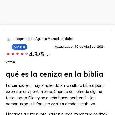
Pregunta por: Agustin Manuel Bardales
Actualizado: 10 de Abril del 2021
General
4.3/5
star
star
star
star
star_border
(20
Votos)
qué es la ceniza en la biblia
La
ceniza
era muy empleada en la cultura bíblica para
expresar arrepentimiento. Cuando se cometía alguna
falta contra Dios y se quería hacer penitencia, las
personas se cubrían con
ceniza
desde la cabeza.
Llegados a este punto, ¿quién puede imponer la ceniza?