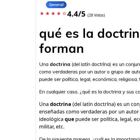
General
4.4/5
star
star
star
star
star_border
(28 Votos)
qué es la doctrin
forman
Una
doctrina
(del latín doctrīna) es un conj
como verdaderas por un autor o grupo de auto
puede ser política, legal, económica, religiosa, fi
En cualquier caso, ¿qué es la doctrina y sus c
Una
doctrina
(del latín doctrīna) es un co
enseñadas como verdaderas por un autor o
ideológica
que
puede ser política, legal, eco
militar, etc.
De la siguiente manera, ¿cuál es la importanci