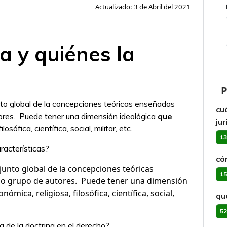
Actualizado: 3 de Abril del 2021
a y quiénes la
P
unto global de la concepciones teóricas enseñadas
cu
res. ​ Puede tener una dimensión ideológica
que
ju
losófica, científica, social, militar, etc.
13
aracterísticas?
có
njunto global de la concepciones teóricas
15
 grupo de autores. ​ Puede tener una dimensión
nómica, religiosa, filosófica, científica, social,
qu
52
a de la doctrina en el derecho?