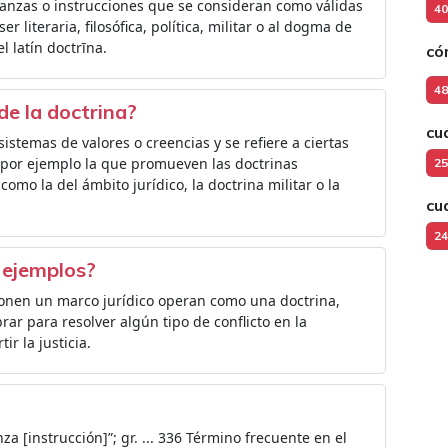
ñanzas o instrucciones que se consideran como válidas
40
literaria, filosófica, política, militar o al dogma de
l latín doctrīna.
có
48
de la doctrina?
cu
stemas de valores o creencias y se refiere a ciertas
 por ejemplo la que promueven las doctrinas
25
 como la del ámbito jurídico, la doctrina militar o la
cu
24
 ejemplos?
ponen un marco jurídico operan como una doctrina,
rar para resolver algún tipo de conflicto en la
r la justicia.
a [instrucción]”; gr. ... 336 Término frecuente en el