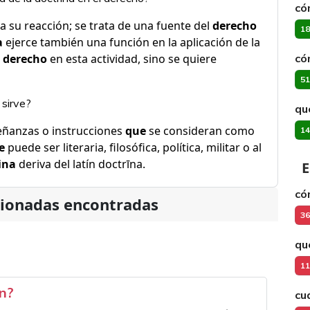
có
a su reacción; se trata de una fuente del
derecho
18
a
ejerce también una función en la aplicación de la
l
derecho
en esta actividad, sino se quiere
có
51
 sirve?
qu
eñanzas o instrucciones
que
se consideran como
14
e
puede ser literaria, filosófica, política, militar o al
ina
deriva del latín doctrīna.
E
có
cionadas encontradas
36
qu
11
ón?
cu