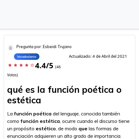
Pregunta por: Esbeidi Trujano
Actualizado: 4 de Abril del 2021
Vocabulario
4.4/5
star
star
star
star
star_border
(46
Votos)
qué es la función poética o
estética
La
función poética
del lenguaje, conocida también
como
función estética
, ocurre cuando el discurso tiene
un propósito
estético
, de modo
que
las formas de
enunciación adquieren un alto grado de importancia.