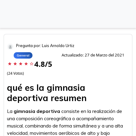
Pregunta por: Luis Arnoldo Urtiz
Actualizado: 27 de Marzo del 2021
General
4.8/5
star
star
star
star
star_border
(24 Votos)
qué es la gimnasia
deportiva resumen
La
gimnasia deportiva
consiste en la realización de
una composición coreográfica o acompañamiento
musical, combinando de forma simultánea y a una alta
velocidad, movimientos aeróbicos de alto y bajo