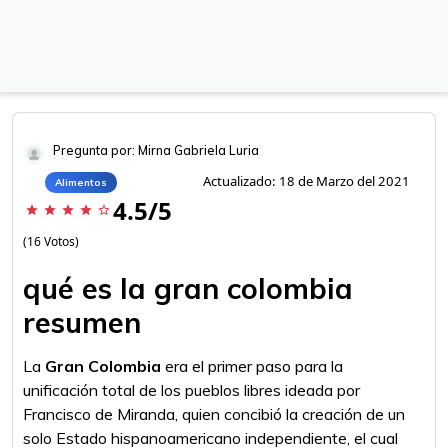
Pregunta por: Mirna Gabriela Luria
Actualizado: 18 de Marzo del 2021
Alimentos
4.5/5
star
star
star
star
star_border
(16 Votos)
qué es la gran colombia
resumen
La
Gran Colombia
era el primer paso para la
unificación total de los pueblos libres ideada por
Francisco de Miranda, quien concibió la creación de un
solo Estado hispanoamericano independiente, el cual