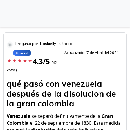
Pregunta por: Nashielly Huitrado
Actualizado: 7 de Abril del 2021
General
4.3/5
star
star
star
star
star_border
(42
Votos)
qué pasó con venezuela
después de la disolucion de
la gran colombia
Venezuela
se separó definitivamente de la
Gran
Colombia
el 22 de septiembre de 1830. Esta medida