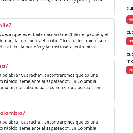
qu
49
hile?
cu
 cueca (que es el baile nacional de Chile), el pequén, el
imbo, la pericona y el torito. Otros bailes típicos son
33
el costillar, la porteña y la trastrasera, entre otros.
cu
mo
ia?
26
 la palabra "Guaracha", encontraremos que es una
o rápido, semejante al zapateado". En Colombia
riginalmente cubano para comenzarlo a asociar con
Colombia?
 la palabra "Guaracha", encontraremos que es una
o rápido, semejante al zapateado". En Colombia