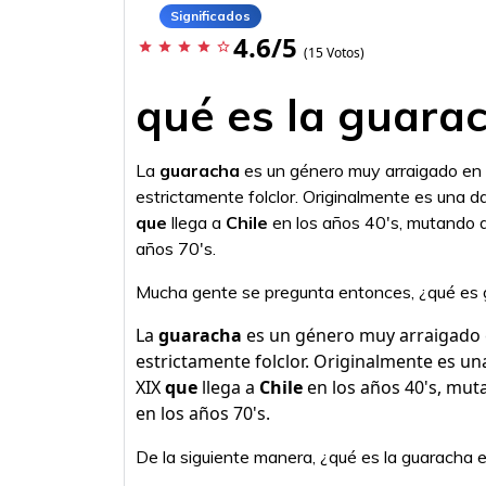
Significados
4.6/5
star
star
star
star
star_border
(15 Votos)
qué es la guarac
La
guaracha
es un género muy arraigado en
estrictamente folclor. Originalmente es una 
que
llega a
Chile
en los años 40's, mutando d
años 70's.
Mucha gente se pregunta entonces, ¿qué es 
La
guaracha
es un género muy arraigado 
estrictamente folclor. Originalmente es u
XIX
que
llega a
Chile
en los años 40's, mut
en los años 70's.
De la siguiente manera, ¿qué es la guaracha e