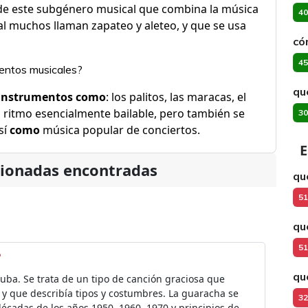
de este subgénero musical que combina la música
40
l muchos llaman zapateo y aleteo, y que se usa
có
45
entos musicales?
qu
instrumentos como
: los palitos, las maracas, el
 ritmo esencialmente bailable, pero también se
30
sí
como
música popular de conciertos.
E
cionadas encontradas
qu
51
qu
51
?
qu
Cuba. Se trata de un tipo de canción graciosa que
r y que describía tipos y costumbres. La guaracha se
32
écadas de los años 1950, 1960, 1970 y principios de