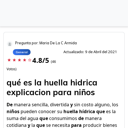
Pregunta por: Maria De La C Armida
Actualizado: 9 de Abril del 2021
General
4.8/5
star
star
star
star
star_border
(46
Votos)
qué es la huella hidrica
explicacion para niños
De
manera sencilla, divertida
y
sin costo alguno, los
niños
pueden conocer su
huella hídrica que
es la
suma del agua
que
consumimos
de
manera
cotidiana
y
la
que
se necesita
para
producir bienes