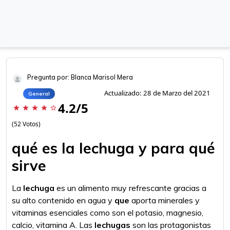
Pregunta por: Blanca Marisol Mera
Actualizado: 28 de Marzo del 2021
General
4.2/5
star
star
star
star
star_border
(52 Votos)
qué es la lechuga y para qué
sirve
La
lechuga
es un alimento muy refrescante gracias a
su alto contenido en agua y
que
aporta minerales y
vitaminas esenciales como son el potasio, magnesio,
calcio, vitamina A. Las
lechugas
son las protagonistas