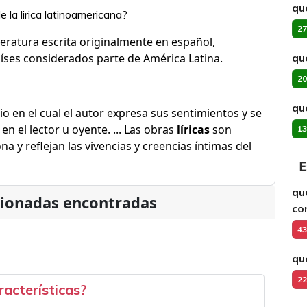
qu
e la lirica latinoamericana?
27
iteratura escrita originalmente en español,
íses considerados parte de América Latina.
qu
20
qué
ario en el cual el autor expresa sus sentimientos y se
 el lector u oyente. ... Las obras
líricas
son
13
a y reflejan las vivencias y creencias íntimas del
E
qu
cionadas encontradas
co
43
qu
22
aracterísticas?