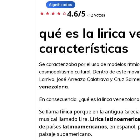
Significados
4.6/5
star
star
star
star
star_border
(12 Votos)
qué es la lirica 
características
Se caracterizaba por el uso de modelos rítmic
cosmopolitismo cultural. Dentro de este movi
Larriva, José Arreaza Calatrava y Cruz Salmeró
venezolana
.
En consecuencia, ¿qué es la lirica venezolana
Se llama
lírica
porque en la antigua Greci
musical llamado Lira.
Lírica latinoameric
de países
latinoamericanos
, en español,
paisaje sudamericano.