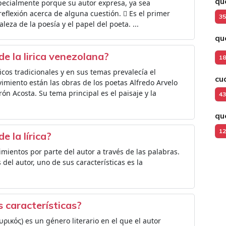
qu
especialmente porque su autor expresa, ya sea
flexión acerca de alguna cuestión.  Es el primer
35
leza de la poesía y el papel del poeta. ...
qu
de la lirica venezolana?
18
cos tradicionales y en sus temas prevalecía el
cu
imiento están las obras de los poetas Alfredo Arvelo
ón Acosta. Su tema principal es el paisaje y la
43
qu
12
e la lírica?
timientos por parte del autor a través de las palabras.
 del autor, uno de sus características es la
s características?
 λυρικός)​ es un género literario en el que el autor