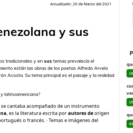
Actualizado: 20 de Marzo del 2021
venezolana y sus
P
os tradicionales y en
sus
temas prevalecía el
qu
miento están las obras de los poetas Alfredo Arvelo
16
n Acosta. Su tema principal es el paisaje y la realidad
cuá
ve
 y latinoamericana?
19
a se cantaba acompañado de un instrumento
ana
, es la literatura escrita por
autores de
origen
qu
 portugués o francés. · Temas e imágenes del
43