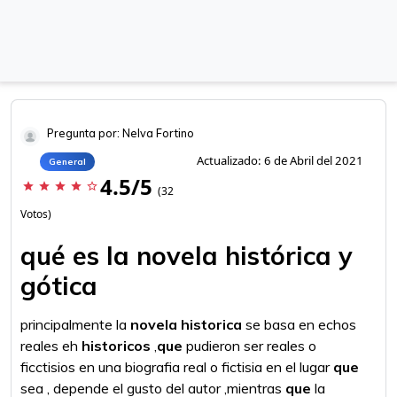
Pregunta por: Nelva Fortino
Actualizado: 6 de Abril del 2021
General
4.5/5
star
star
star
star
star_border
(32
Votos)
qué es la novela histórica y
gótica
principalmente la
novela historica
se basa en echos
reales eh
historicos
,
que
pudieron ser reales o
ficctisios en una biografia real o fictisia en el lugar
que
sea , depende el gusto del autor ,mientras
que
la