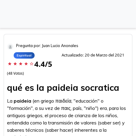
Pregunta por: Juan Lucio Anonales
Actualizado: 20 de Marzo del 2021
Espiritual
4.4/5
star
star
star
star
star_border
(48 Votos)
qué es la paideia socratica
La
paideia
(en griego παιδεία, "educación" o
"formación", a su vez de παις, país, "niño") era, para los
antiguos griegos, el proceso de crianza de los niños,
entendida como la transmisión de valores (saber ser) y
saberes técnicos (saber hacer) inherentes a la