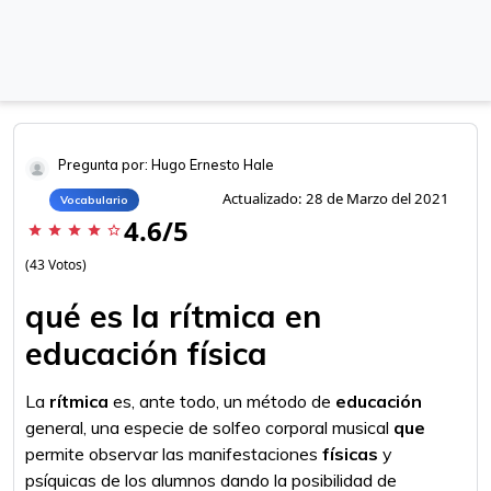
Pregunta por: Hugo Ernesto Hale
Actualizado: 28 de Marzo del 2021
Vocabulario
4.6/5
star
star
star
star
star_border
(43 Votos)
qué es la rítmica en
educación física
La
rítmica
es, ante todo, un método de
educación
general, una especie de solfeo corporal musical
que
permite observar las manifestaciones
físicas
y
psíquicas de los alumnos dando la posibilidad de