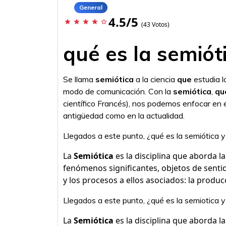
General
4.5/5
star
star
star
star
star_border
(43 Votos)
qué es la semiót
Se llama
semiótica
a la ciencia
que
estudia l
modo de comunicación. Con la
semiótica
,
qu
científico Francés), nos podemos enfocar en 
antigüedad como en la actualidad.
Llegados a este punto, ¿qué es la semiótica y
La
Semiótica
es la disciplina que aborda l
fenómenos significantes, objetos de sentid
y los procesos a ellos asociados: la produc
Llegados a este punto, ¿qué es la semiotica y
La
Semiótica
es la disciplina que aborda l