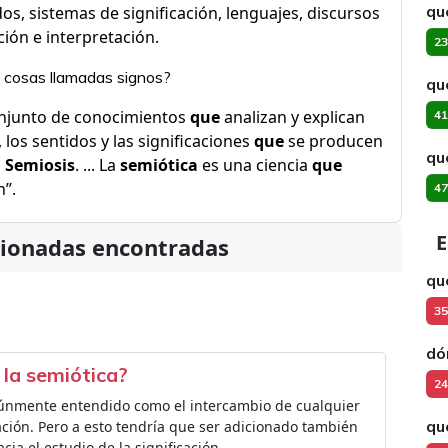
qu
os, sistemas de significación, lenguajes, discursos
ción e interpretación.
23
s cosas llamadas signos?
qu
conjunto de conocimientos
que
analizan y explican
41
los sentidos y las significaciones
que
se producen
qu
a
Semiosis
. ... La
semiótica
es una ciencia
que
n”.
47
E
cionadas encontradas
qu
35
dó
 la semiótica?
24
omúnmente entendido como el intercambio de cualquier
qu
ción. Pero a esto tendría que ser adicionado también
ia el estudio de la significación.