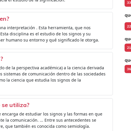
33
qu
gen?
22
na interpretación . Esta herramienta, que nos
 Esta disciplina es el estudio de los signos y su
qu
ser humano su entorno y qué significado le otorga.
21
s?
qu
o de la perspectiva académica) a la ciencia derivada
36
 los sistemas de comunicación dentro de las sociedades
o la ciencia que estudia los signos de la
se utiliza?
 se encarga de estudiar los signos y las formas en que
te la comunicación. ... Entre sus antecedentes se
ure, que también es conocida como semiología.