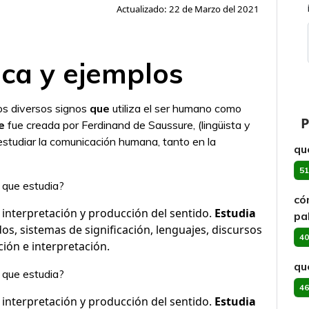
Actualizado: 22 de Marzo del 2021
ica y ejemplos
os diversos signos
que
utiliza el ser humano como
P
e
fue creada por Ferdinand de Saussure, (lingüista y
estudiar la comunicación humana, tanto en la
qu
51
 que estudia?
có
a interpretación y producción del sentido.
Estudia
pa
os, sistemas de significación, lenguajes, discursos
40
ción e interpretación.
qu
 que estudia?
46
a interpretación y producción del sentido.
Estudia