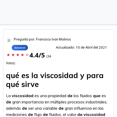
Pregunta por: Francisco Ivan Molinos
Actualizado: 10 de Abril del 2021
General
4.4/5
star
star
star
star
star_border
(34
Votos)
qué es la viscosidad y para
qué sirve
La
viscosidad
es una propiedad
de
los fluidos
que
es
de
gran importancia en múltiples procesos industriales,
además
de
ser una variable
de
gran influencia en las
mediciones
de
flujo
de
fluidos, el valor
de viscosidad