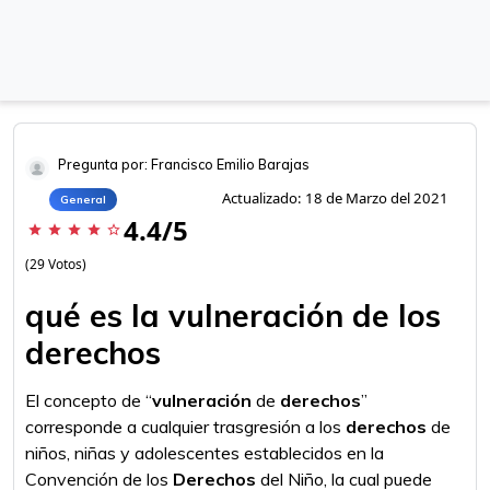
Pregunta por: Francisco Emilio Barajas
Actualizado: 18 de Marzo del 2021
General
4.4/5
star
star
star
star
star_border
(29 Votos)
qué es la vulneración de los
derechos
El concepto de “
vulneración
de
derechos
”
corresponde a cualquier trasgresión a los
derechos
de
niños, niñas y adolescentes establecidos en la
Convención de los
Derechos
del Niño, la cual puede