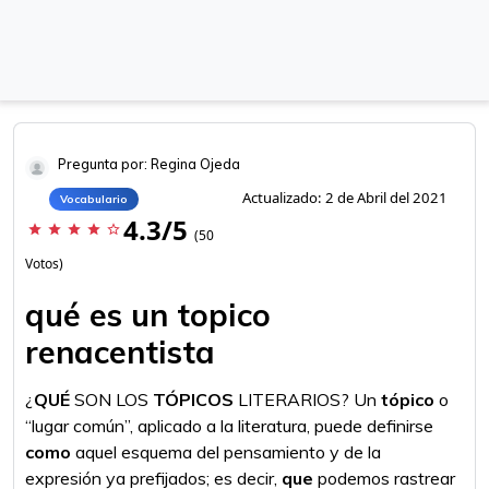
Pregunta por: Regina Ojeda
Actualizado: 2 de Abril del 2021
Vocabulario
4.3/5
star
star
star
star
star_border
(50
Votos)
qué es un topico
renacentista
¿
QUÉ
SON LOS
TÓPICOS
LITERARIOS? Un
tópico
o
“lugar común”, aplicado a la literatura, puede definirse
como
aquel esquema del pensamiento y de la
expresión ya prefijados; es decir,
que
podemos rastrear