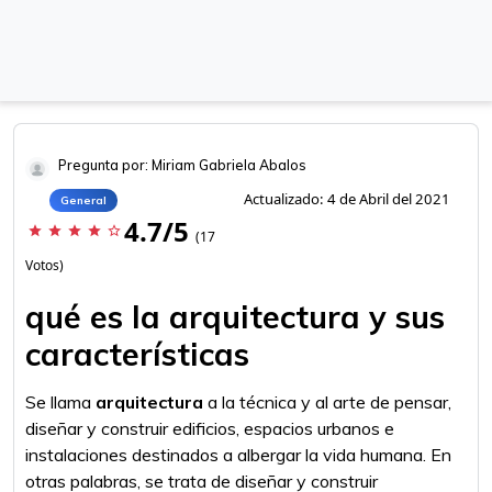
Pregunta por: Miriam Gabriela Abalos
Actualizado: 4 de Abril del 2021
General
4.7/5
star
star
star
star
star_border
(17
Votos)
qué es la arquitectura y sus
características
Se llama
arquitectura
a la técnica y al arte de pensar,
diseñar y construir edificios, espacios urbanos e
instalaciones destinados a albergar la vida humana. En
otras palabras, se trata de diseñar y construir