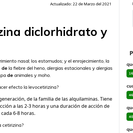
Actualizado: 22 de Marzo del 2021
zina diclorhidrato y
P
rrimiento nasal; los estornudos; y el enrojecimiento, la
qu
s
de
la fiebre del heno, alergias estacionales y alergias
16
aspa
de
animales y moho.
cu
cer efecto la levocetirizina?
46
eneración, de la familia de las alquilaminas. Tiene
ción a las 2-3 horas y una duración de acción de
qu
 cada 6-8 horas.
40
 cetirizina?
qu