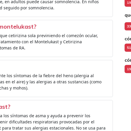
be, en adultos puede causar somnolencia. En niños
19
ud seguido por somnolencia.
qu
l montelukast?
33
que cetirizina sola previniendo el comezón ocular,
có
ratamiento con el Montelukast y Cetirizina
ntomas de RA.
51
có
19
te los síntomas de la fiebre del heno (alergia al
s en el aire) y las alergias a otras sustancias (como
achas y mohos).
ast?
a los síntomas de asma y ayuda a prevenir los
ir dificultades respiratorias provocadas por el
t para tratar sus alergias estacionales. No se usa para