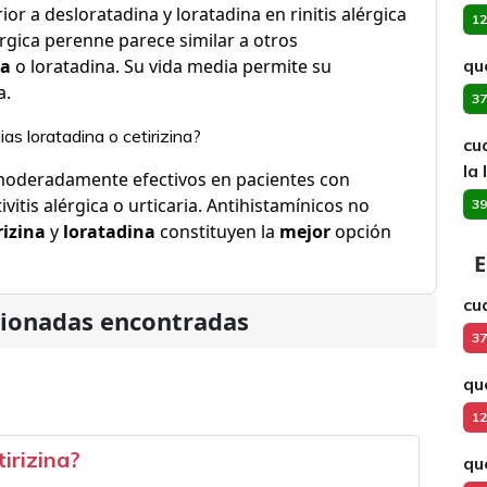
or a desloratadina y loratadina en rinitis alérgica
12
lérgica perenne parece similar a otros
na
o loratadina. Su vida media permite su
qu
a.
37
as loratadina o cetirizina?
cu
la
 moderadamente efectivos en pacientes con
ivitis alérgica o urticaria. Antihistamínicos no
39
rizina
y
loratadina
constituyen la
mejor
opción
E
cu
cionadas encontradas
37
qu
12
irizina?
qu