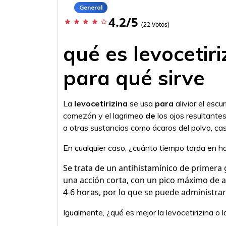
General
4.2/5
star
star
star
star
star_border
(22 Votos)
qué es levocetiri
para qué sirve
La
levocetirizina
se usa
para
aliviar el escu
comezón y el lagrimeo
de
los ojos resultante
a otras sustancias como ácaros del polvo, c
En cualquier caso, ¿cuánto tiempo tarda en ha
Se trata de un antihistamínico de primera g
una acción corta, con un pico máximo de ac
4-6 horas, por lo que se puede administrar
Igualmente, ¿qué es mejor la levocetirizina o la