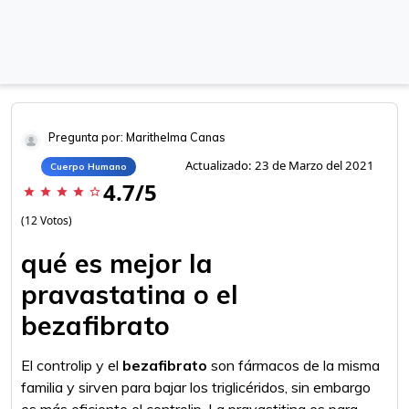
Pregunta por: Marithelma Canas
Actualizado: 23 de Marzo del 2021
Cuerpo Humano
4.7/5
star
star
star
star
star_border
(12 Votos)
qué es mejor la
pravastatina o el
bezafibrato
El controlip y el
bezafibrato
son fármacos de la misma
familia y sirven para bajar los triglicéridos, sin embargo