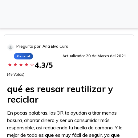
Pregunta por: Ana Elva Cura
Actualizado: 20 de Marzo del 2021
General
4.3/5
star
star
star
star
star_border
(49 Votos)
qué es reusar reutilizar y
reciclar
En pocas palabras, las 3R te ayudan a tirar menos
basura, ahorrar dinero y ser un consumidor más
responsable, así reduciendo tu huella de carbono. Y lo
mejor de todo es
que
es muy fácil de seguir, ya
que