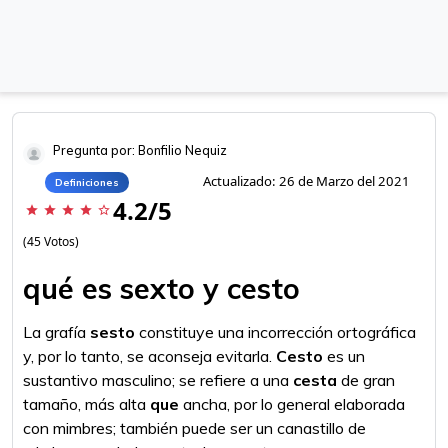
Pregunta por: Bonfilio Nequiz
Actualizado: 26 de Marzo del 2021
Definiciones
4.2/5
star
star
star
star
star_border
(45 Votos)
qué es sexto y cesto
La grafía
sesto
constituye una incorrección ortográfica
y, por lo tanto, se aconseja evitarla.
Cesto
es un
sustantivo masculino; se refiere a una
cesta
de gran
tamaño, más alta
que
ancha, por lo general elaborada
con mimbres; también puede ser un canastillo de