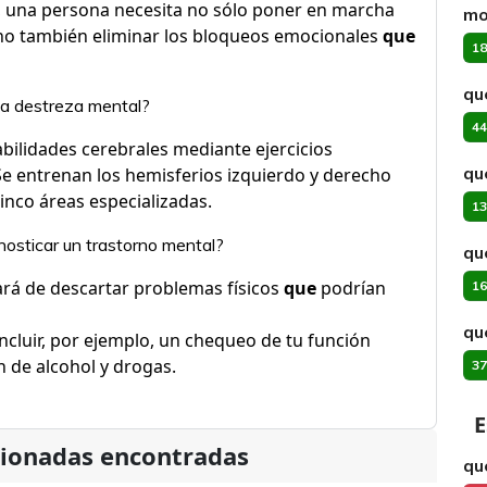
a, una persona necesita no sólo poner en marcha
mo
ino también eliminar los bloqueos emocionales
que
18
qu
la destreza mental?
44
bilidades cerebrales mediante ejercicios
qu
e entrenan los hemisferios izquierdo y derecho
cinco áreas especializadas.
13
nosticar un trastorno mental?
qu
tará de descartar problemas físicos
que
podrían
16
qu
incluir, por ejemplo, un chequeo de tu función
n de alcohol y drogas.
37
E
cionadas encontradas
qu