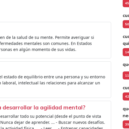
45
cu
50
cu
n de la salud de su mente. Permite averiguar si
qui
nfermedades mentales son comunes. En Estados
ersonas en algún momento de sus vidas.
14
qu
11
el estado de equilibrio entre una persona y su entorno
 laboral, intelectual las relaciones para alcanzar un
cu
42
desarrollar la agilidad mental?
qu
ne
sarrollar todo su potencial (desde el punto de vista
 - Nunca dejar de aprender. ... - Buscar nuevos desafíos.
39
la actividad física. ... - Leer. ... - Entrenar capacidades.