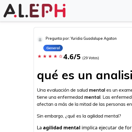
Pregunta por: Yuridia Guadalupe Agaton
General
4.6/5
star
star
star
star
star_border
(29 Votos)
qué es un analis
Una evaluación de salud
mental
es un examen
tiene una enfermedad
mental
. Las enferme
afectan a más de la mitad de las personas e
Sin embargo, ¿qué es la agilidad mental?
La
agilidad mental
implica ejecutar de for