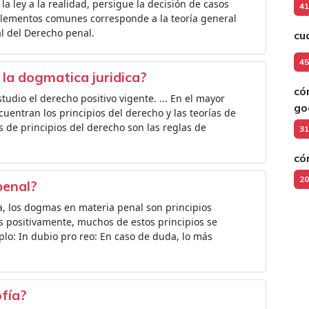
la ley a la realidad, persigue la decisión de casos
41
os elementos comunes corresponde a la teoría general
al del Derecho penal.
cu
45
 la dogmatica juridica?
có
tudio el derecho positivo vigente. ... En el mayor
go
uentran los principios del derecho y las teorías de
os de principios del derecho son las reglas de
31
có
20
penal?
, los dogmas en materia penal son principios
os positivamente, muchos de estos principios se
lo: In dubio pro reo: En caso de duda, lo más
ofía?