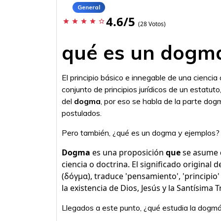
General
4.6/5
star
star
star
star
star_border
(28 Votos)
qué es un dogm
El principio básico e innegable de una ciencia 
conjunto de principios jurídicos de un estatuto,
del
dogma
, por eso se habla de la parte dog
postulados.
Pero también, ¿qué es un dogma y ejemplos?
Dogma
es una proposición
que
se asume
ciencia o doctrina. El significado original d
(δόγμα), traduce 'pensamiento', 'principio' o
la existencia de Dios, Jesús y la Santísima T
Llegados a este punto, ¿qué estudia la dogmát