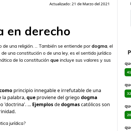
Actualizado: 21 de Marzo del 2021
a en derecho
o de una religión. ... También se entiende por
dogma
, el
P
 de una constitución o de una ley, es el sentido jurídico
mática de la constitución
que
incluye sus valores y sus
qu
41
qu
como
principio innegable e irrefutable de una
32
e la palabra,
que
proviene del griego
dogma
 'doctrina'. ...
Ejemplos
de
dogmas
católicos son
qu
rinidad.
20
ica jurídica?
qu