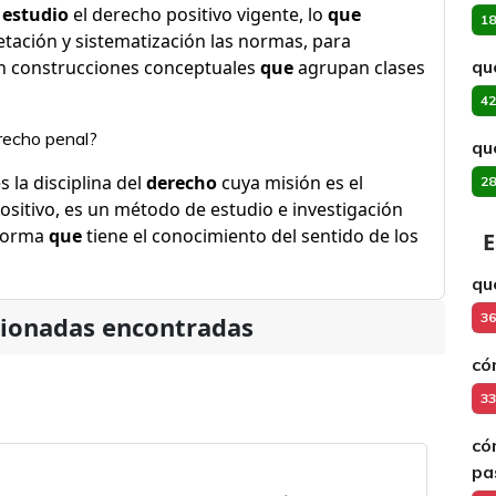
e
estudio
el derecho positivo vigente, lo
que
18
pretación y sistematización las normas, para
n construcciones conceptuales
que
agrupan clases
qu
42
recho penal?
qu
s la disciplina del
derecho
cuya misión es el
28
ositivo, es un método de estudio e investigación
 norma
que
tiene el conocimiento del sentido de los
E
qu
36
cionadas encontradas
có
33
có
pa