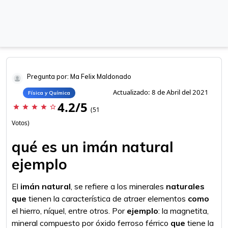
Pregunta por: Ma Felix Maldonado
Actualizado: 8 de Abril del 2021
Física y Química
4.2/5
star
star
star
star
star_border
(51
Votos)
qué es un imán natural
ejemplo
El
imán natural
, se refiere a los minerales
naturales
que
tienen la característica de atraer elementos
como
el hierro, níquel, entre otros. Por
ejemplo
: la magnetita,
mineral compuesto por óxido ferroso férrico
que
tiene la