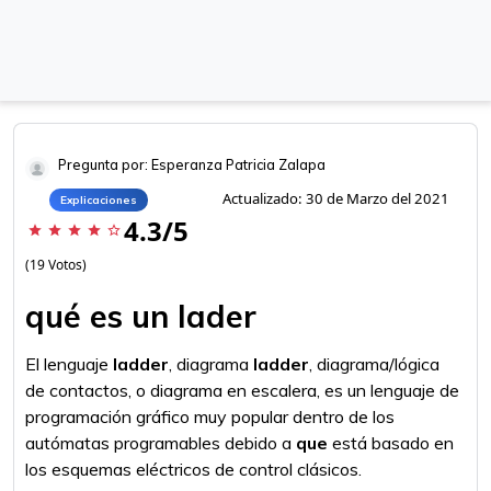
Pregunta por: Esperanza Patricia Zalapa
Actualizado: 30 de Marzo del 2021
Explicaciones
4.3/5
star
star
star
star
star_border
(19 Votos)
qué es un lader
El lenguaje
ladder
, diagrama
ladder
, diagrama/lógica
de contactos, o diagrama en escalera, es un lenguaje de
programación gráfico muy popular dentro de los
autómatas programables debido a
que
está basado en
los esquemas eléctricos de control clásicos.