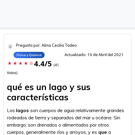
Pregunta por: Alma Cecilia Tadeo
Actualizado: 10 de Abril del 2021
Física y Química
4.4/5
star
star
star
star
star_border
(41
Votos)
qué es un lago y sus
características
Los
lagos
son cuerpos de agua relativamente grandes
rodeados de tierra y separados del mar u océano. Sin
embargo, son drenados o alimentados por otros
cuerpos, generalmente ríos y arroyos, y es
que
a