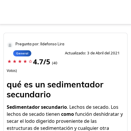
Pregunta por: Ildefonso Lira
Actualizado: 3 de Abril del 2021
General
4.7/5
star
star
star
star
star_border
(40
Votos)
qué es un sedimentador
secundario
Sedimentador secundario
. Lechos de secado. Los
lechos de secado tienen
como
función deshidratar y
secar el lodo digerido proveniente de las
estructuras de sedimentación y cualquier otra