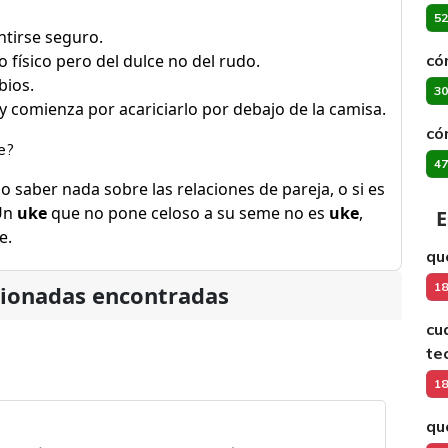
52
ntirse seguro.
 físico pero del dulce no del rudo.
có
bios.
30
y comienza por acariciarlo por debajo de la camisa.
có
e?
47
no saber nada sobre las relaciones de pareja, o si es
 Un
uke
que no pone celoso a su seme no es
uke
,
E
e.
qu
18
cionadas encontradas
cu
te
18
qu