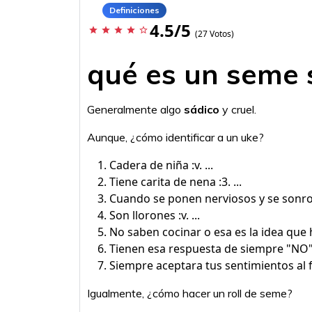
Definiciones
4.5/5
star
star
star
star
star_border
(27 Votos)
qué es un seme 
Generalmente algo
sádico
y cruel.
Aunque, ¿cómo identificar a un uke?
Cadera de niña :v. ...
Tiene carita de nena :3. ...
Cuando se ponen nerviosos y se sonroj
Son llorones :v. ...
No saben cocinar o esa es la idea que 
Tienen esa respuesta de siempre "NO" 
Siempre aceptara tus sentimientos al f
Igualmente, ¿cómo hacer un roll de seme?