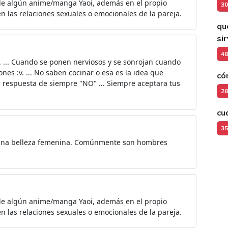
de algún anime/manga Yaoi, además en el propio
30
en las relaciones sexuales o emocionales de la pareja.
qu
si
48
:3. ... Cuando se ponen nerviosos y se sonrojan cuando
ones :v. ... No saben cocinar o esa es la idea que
có
a respuesta de siempre "NO" ... Siempre aceptara tus
28
cu
35
 una belleza femenina. Comúnmente son hombres
de algún anime/manga Yaoi, además en el propio
en las relaciones sexuales o emocionales de la pareja.