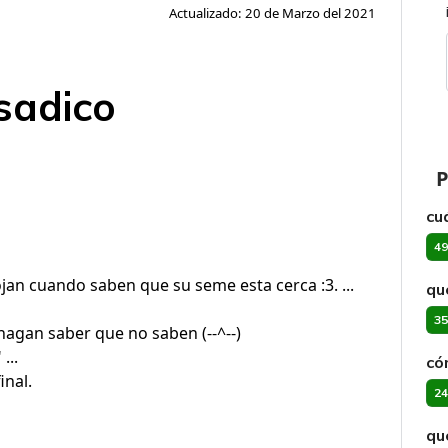
Actualizado: 20 de Marzo del 2021
sadico
P
cu
49
an cuando saben que su seme esta cerca :3. ...
qu
35
hagan saber que no saben (--^--)
...
có
inal.
24
qu