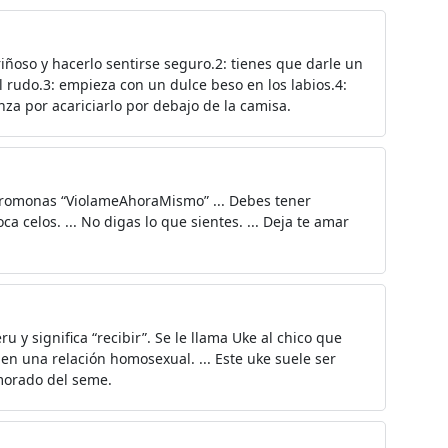
ñoso y hacerlo sentirse seguro.2: tienes que darle un
l rudo.3: empieza con un dulce beso en los labios.4:
za por acariciarlo por debajo de la camisa.
feromonas “ViolameAhoraMismo” ... Debes tener
oca celos. ... No digas lo que sientes. ... Deja te amar
 y significa “recibir”. Se le llama Uke al chico que
n una relación homosexual. ... Este uke suele ser
amorado del seme.