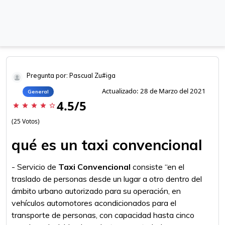
Pregunta por: Pascual Zu#iga
Actualizado: 28 de Marzo del 2021
General
4.5/5
star
star
star
star
star_border
(25 Votos)
qué es un taxi convencional
- Servicio de
Taxi Convencional
consiste “en el
traslado de personas desde un lugar a otro dentro del
ámbito urbano autorizado para su operación, en
vehículos automotores acondicionados para el
transporte de personas, con capacidad hasta cinco