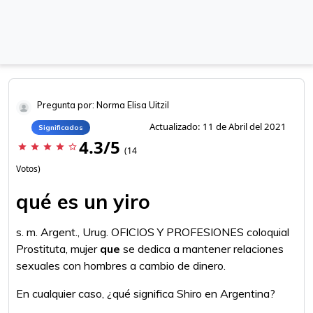
Pregunta por: Norma Elisa Uitzil
Actualizado: 11 de Abril del 2021
Significados
4.3/5
star
star
star
star
star_border
(14
Votos)
qué es un yiro
s. m. Argent., Urug. OFICIOS Y PROFESIONES coloquial
Prostituta, mujer
que
se dedica a mantener relaciones
sexuales con hombres a cambio de dinero.
En cualquier caso, ¿qué significa Shiro en Argentina?