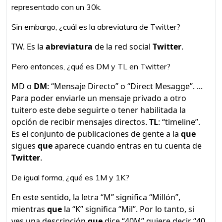
representado con un 30k.
Sin embargo, ¿cuál es la abreviatura de Twitter?
TW. Es la
abreviatura
de la red social
Twitter
.
Pero entonces, ¿qué es DM y TL en Twitter?
MD o
DM
: “Mensaje Directo” o “Direct Mesagge”. ...
Para poder enviarle un mensaje privado a otro
tuitero este debe seguirte o tener habilitada la
opción de recibir mensajes directos.
TL
: “timeline”.
Es el conjunto de publicaciones de gente a la
que
sigues
que
aparece cuando entras en tu cuenta de
Twitter
.
De igual forma, ¿qué es 1M y 1K?
En este sentido, la letra “M” significa “Millón”,
mientras
que
la “K” significa “Mil”. Por lo tanto, si
ves una descripción
que
dice “40M” quiere decir “40