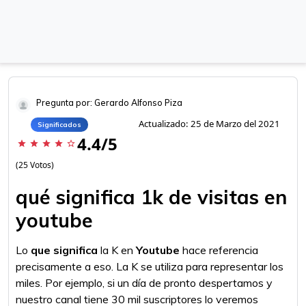
Pregunta por: Gerardo Alfonso Piza
Actualizado: 25 de Marzo del 2021
Significados
4.4/5
star
star
star
star
star_border
(25 Votos)
qué significa 1k de visitas en
youtube
Lo
que significa
la K en
Youtube
hace referencia
precisamente a eso. La K se utiliza para representar los
miles. Por ejemplo, si un día de pronto despertamos y
nuestro canal tiene 30 mil suscriptores lo veremos