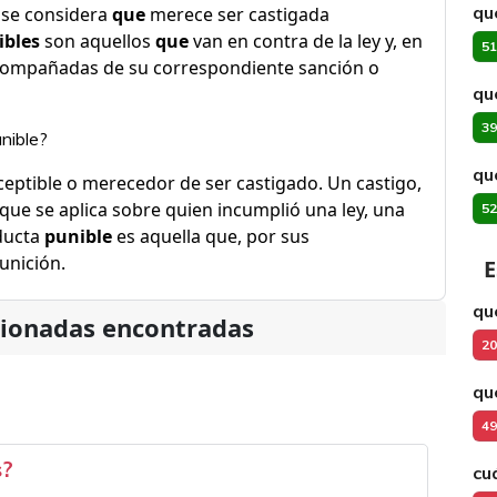
qu
se considera
que
merece ser castigada
ibles
son aquellos
que
van en contra de la ley y, en
51
acompañadas de su correspondiente sanción o
qu
39
nible?
qu
sceptible o merecedor de ser castigado. Un castigo,
que se aplica sobre quien incumplió una ley, una
52
nducta
punible
es aquella que, por sus
unición.
E
qué
cionadas encontradas
20
qu
49
s?
cu