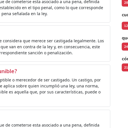
e de cometerse esta asociado a una pena, definida
28
 establecido en el tipo penal, como lo que corresponde
 pena señalada en la ley.
cu
12
qu
e considera que merece ser castigada legalmente. Los
que van en contra de la ley y, en consecuencia, este
24
rrespondiente sanción o penalización.
có
21
unible?
eptible o merecedor de ser castigado. Un castigo, por
se aplica sobre quien incumplió una ley, una norma,
ible es aquella que, por sus características, puede o
e de cometerse esta asociado a una pena, definida