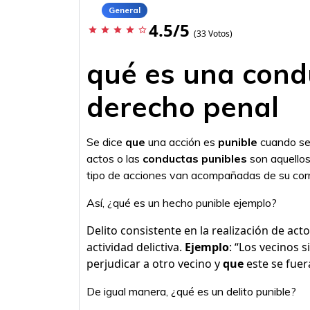
General
4.5/5
star
star
star
star
star_border
(33 Votos)
qué es una cond
derecho penal
Se dice
que
una acción es
punible
cuando se
actos o las
conductas punibles
son aquello
tipo de acciones van acompañadas de su corr
Así, ¿qué es un hecho punible ejemplo?
Delito consistente en la realización de act
actividad delictiva.
Ejemplo
: “Los vecinos 
perjudicar a otro vecino y
que
este se fuera
De igual manera, ¿qué es un delito punible?