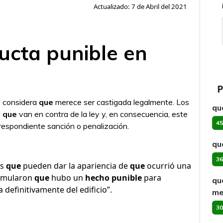
Actualizado: 7 de Abril del 2021
ucta punible en
P
 considera
que
merece ser castigada legalmente. Los
qu
s
que
van en contra de la ley y, en consecuencia, este
45
espondiente sanción o penalización.
qu
36
os
que
pueden dar la apariencia de
que
ocurrió una
simularon
que
hubo un
hecho punible
para
qu
 definitivamente del edificio”.
me
30