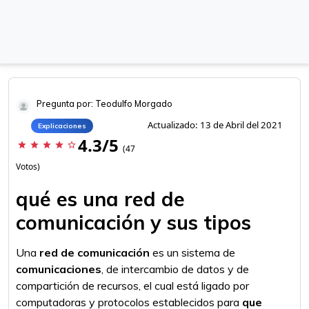
Pregunta por: Teodulfo Morgado
Actualizado: 13 de Abril del 2021
Explicaciones
4.3/5
star
star
star
star
star_border
(47
Votos)
qué es una red de
comunicación y sus tipos
Una
red de comunicación
es un sistema de
comunicaciones
, de intercambio de datos y de
compartición de recursos, el cual está ligado por
computadoras y protocolos establecidos para
que