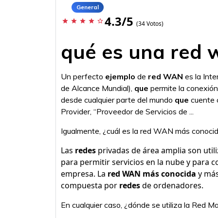
General
4.3/5
star
star
star
star
star_border
(34 Votos)
qué es una red 
Un perfecto
ejemplo
de
red WAN
es la Int
de Alcance Mundial),
que
permite la conexión
desde cualquier parte del mundo
que
cuente c
Provider, “Proveedor de Servicios de ...
Igualmente, ¿cuál es la red WAN más conoci
Las
redes
privadas de área amplia son util
para permitir servicios en la nube y para c
empresa. La
red WAN más conocida
y más
compuesta por
redes
de ordenadores.
En cualquier caso, ¿dónde se utiliza la Red M