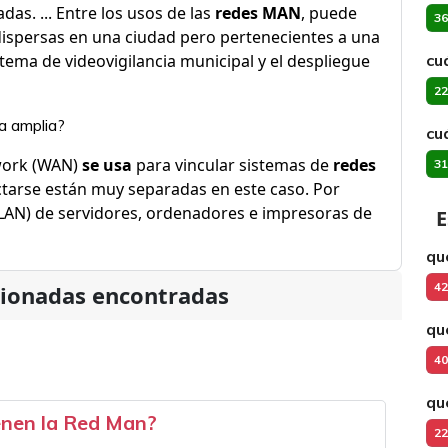
as. ... Entre los usos de las
redes MAN
, puede
36
dispersas en una ciudad pero pertenecientes a una
tema de videovigilancia municipal y el despliegue
cu
22
ea amplia?
cu
ork (WAN)
se usa
para vincular sistemas de
redes
31
arse están muy separadas en este caso. Por
(LAN) de servidores, ordenadores e impresoras de
E
qu
42
cionadas encontradas
qu
40
qu
enen la Red Man?
22