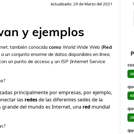
Actualizado: 29 de Marzo del 2021
wan y ejemplos
ernet, también conocida
como
World Wide Web (
Red
P
 a un conjunto enorme de datos disponibles en línea,
on un punto de acceso y un ISP (Internet Service
cu
26
da?
qu
izadas principalmente por empresas, por ejemplo,
45
onectar las
redes
de las diferentes sedes de la
 grande del mundo es Internet, una
red
mundial
qu
28
an?
qu