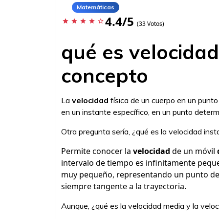
Matemáticas
4.4/5
star
star
star
star
star_border
(33 Votos)
qué es velocida
concepto
La
velocidad
física de un cuerpo en un punt
en un instante específico, en un punto determ
Otra pregunta sería, ¿qué es la velocidad ins
Permite conocer la
velocidad
de un móvil
intervalo de tiempo es infinitamente pequ
muy pequeño, representando un punto de l
siempre tangente a la trayectoria.
Aunque, ¿qué es la velocidad media y la velo