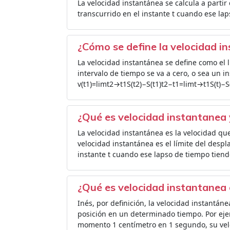
La velocidad instantánea se calcula a partir
transcurrido en el instante t cuando ese lap
¿Cómo se define la velocidad i
La velocidad instantánea se define como el 
intervalo de tiempo se va a cero, o sea un ins
v(t1)=limt2→t1S(t2)−S(t1)t2−t1=limt→t1S(t)−S(
¿Qué es velocidad instantanea 
La velocidad instantánea es la velocidad qu
velocidad instantánea es el límite del despl
instante t cuando ese lapso de tiempo tiend
¿Qué es velocidad instantanea
Inés, por definición, la velocidad instantán
posición en un determinado tiempo. Por ej
momento 1 centímetro en 1 segundo, su velo