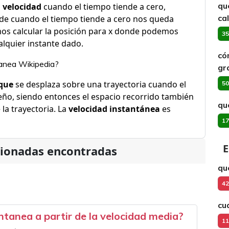
qu
a
velocidad
cuando el tiempo tiende a cero,
ca
de cuando el tiempo tiende a cero nos queda
mos calcular la posición para x donde podemos
35
lquier instante dado.
có
tanea Wikipedia?
gr
que
se desplaza sobre una trayectoria cuando el
50
eño, siendo entonces el espacio recorrido también
qu
a trayectoria. La
velocidad instantánea
es
17
E
cionadas encontradas
qu
42
cu
ntanea a partir de la velocidad media?
11