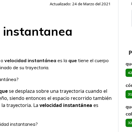
Actualizado: 24 de Marzo del 2021
d instantanea
P
o o
velocidad instantánea
es la
que
tiene el cuerpo
qu
inado de su trayectoria.
42
tantánea?
có
que
se desplaza sobre una trayectoria cuando el
31
eño, siendo entonces el espacio recorrido también
a trayectoria. La
velocidad instantánea
es
qu
ca
32
cidad instantanea?