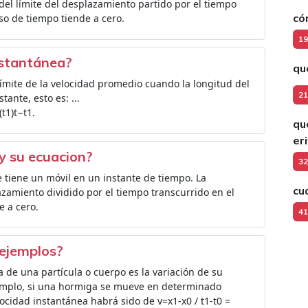
 del límite del desplazamiento partido por el tiempo
có
so de tiempo tiende a cero.
19
nstantánea?
qu
límite de la velocidad promedio cuando la longitud del
21
tante, esto es: ...
t1)t−t1.
qu
er
y su ecuacion?
32
e tiene un móvil en un instante de tiempo. La
cu
azamiento dividido por el tiempo transcurrido en el
e a cero.
41
 ejemplos?
ea de una partícula o cuerpo es la variación de su
emplo, si una hormiga se mueve en determinado
cidad instantánea habrá sido de v=x1-x0 / t1-t0 =