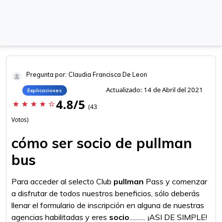
Pregunta por: Claudia Francisca De Leon
Actualizado: 14 de Abril del 2021
Explicaciones
4.8/5
star
star
star
star
star_border
(43
Votos)
cómo ser socio de pullman
bus
Para acceder al selecto Club
pullman
Pass y comenzar
a disfrutar de todos nuestros beneficios, sólo deberás
llenar el formulario de inscripción en alguna de nuestras
agencias habilitadas y eres
socio
........... ¡ASI DE SIMPLE!