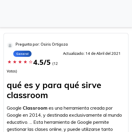
Pregunta por: Osiris Ortigoza
Actualizado: 14 de Abril del 2021
General
4.5/5
star
star
star
star
star_border
(12
Votos)
qué es y para qué sirve
classroom
Google
Classroom
es una herramienta creada por
Google en 2014, y destinada exclusivamente al mundo
educativo. ... Esta herramienta de Google permite
gestionar las clases online, y puede utilizarse tanto