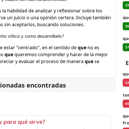
23
 la habilidad de analizar y reflexionar sobre los
se un juicio o una opinión certera. Incluye también
qu
s sin aceptarlos, buscando soluciones.
36
to crítico y como desarrollarlo?
qu
 estar "centrado", en el sentido de
que
no es
37
go
que
queremos comprender y hacer de la mejor
reciar y evaluar el proceso de manera
que
se
E
qu
23
cionadas encontradas
cu
40
qu
y para qué sirve?
fr