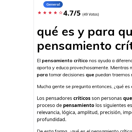
General
4.7/5
star
star
star
star
star_border
(49 Votos)
qué es y para qu
pensamiento crít
El
pensamiento crítico
nos ayuda a diferenc
aporta y educa provechosamente. Mientras me
para
tomar decisiones
que
puedan traernos m
Mucha gente se pregunta entonces, ¿qué es e
Los pensadores
críticos
son personas
que
proceso de
pensamiento
los siguientes es
relevancia, lógica, amplitud, precisión, im
profundidad.
De esta forma, ¿qué es el pensamiento crítico