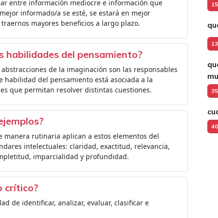
ciar entre información mediocre e información que
15
ejor informado/a se esté, se estará en mejor
traernos mayores beneficios a largo plazo.
qu
13
s habilidades del pensamiento?
qu
as abstracciones de la imaginación son las responsables
mu
e habilidad del pensamiento está asociada a la
es que permitan resolver distintas cuestiones.
35
cu
 ejemplos?
40
e manera rutinaria aplican a estos elementos del
ares intelectuales: claridad, exactitud, relevancia,
ompletitud, imparcialidad y profundidad.
crítico?
d de identificar, analizar, evaluar, clasificar e