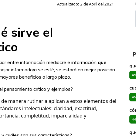
Actualizado: 2 de Abril del 2021
é sirve el
ico
P
iar entre información mediocre e información
que
qué
jor informado/a se esté, se estará en mejor posición
49
ayores beneficios a largo plazo.
cu
l pensamiento crítico y ejemplos?
45
de manera rutinaria aplican a estos elementos del
tándares intelectuales: claridad, exactitud,
có
portancia, completitud, imparcialidad y
44
qu
 y cuáles son sus características?