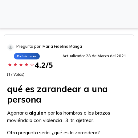
Pregunta por: Maria Fidelina Manga
Actualizado: 28 de Marzo del 2021
Definiciones
4.2/5
star
star
star
star
star_border
(17 Votos)
qué es zarandear a una
persona
Agarrar a
alguien
por los hombros o los brazos
moviéndolo con violencia . 3. tr. ajetrear.
Otra pregunta sería, ¿qué es la zarandear?