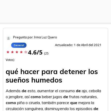
Pregunta por: Irma Luz Quero
Actualizado: 1 de Abril del 2021
General
4.6/5
star
star
star
star
star_border
(25
Votos)
qué hacer para detener los
sueños humedos
Además
de
esto, aumentar el consumo
de
ajo, cebolla
o jengibre, así
como
beber jugos
de
frutas naturales,
como
piña o ciruela, también parece
que
mejora la
circulación sanguínea, disminuyendo los episodios
de