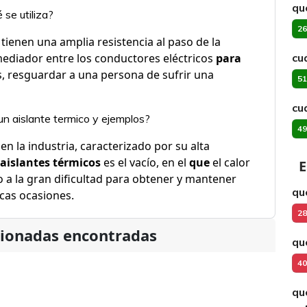
qu
 se utiliza?
26
tienen una amplia resistencia al paso de la
 mediador entre los conductores eléctricos
para
cu
es, resguardar a una persona de sufrir una
51
cu
n aislante termico y ejemplos?
49
n la industria, caracterizado por su alta
aislantes térmicos
es el vacío, en el
que
el calor
E
o a la gran dificultad para obtener y mantener
qu
cas ocasiones.
28
cionadas encontradas
qu
40
qu