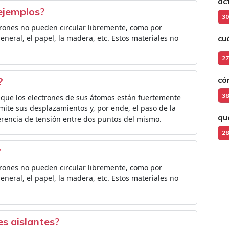
ac
 ejemplos?
30
trones no pueden circular libremente, como por
general, el papel, la madera, etc. Estos materiales no
cu
27
có
?
38
a que los electrones de sus átomos están fuertemente
ite sus desplazamientos y, por ende, el paso de la
qu
ferencia de tensión entre dos puntos del mismo.
28
?
trones no pueden circular libremente, como por
general, el papel, la madera, etc. Estos materiales no
es aislantes?