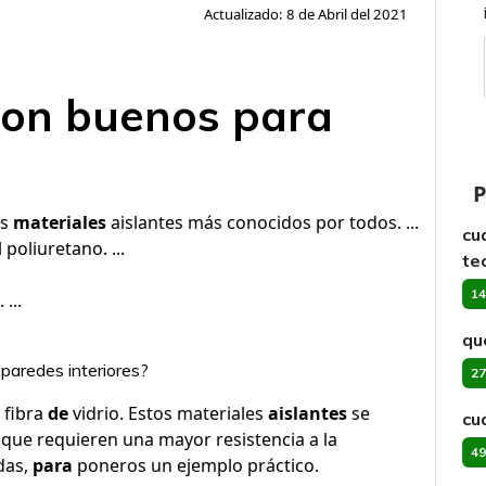
Actualizado: 8 de Abril del 2021
son buenos para
P
os
materiales
aislantes más conocidos por todos. ...
cu
 poliuretano. ...
te
14
...
qu
 paredes interiores?
27
 fibra
de
vidrio. Estos materiales
aislantes
se
cu
que requieren una mayor resistencia a la
49
das,
para
poneros un ejemplo práctico.