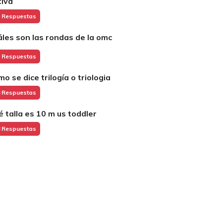
tiva
 Respuestas
áles son las rondas de la omc
 Respuestas
mo se dice trilogía o triologia
 Respuestas
é talla es 10 m us toddler
 Respuestas