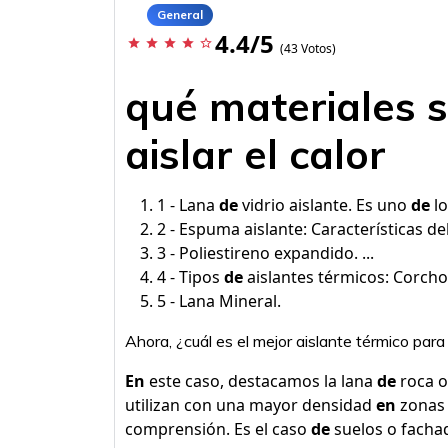
General
4.4/5
star
star
star
star
star_border
(43 Votos)
qué materiales 
aislar el calor
1 - Lana
de
vidrio aislante. Es uno
de
l
2 - Espuma aislante: Características del
3 - Poliestireno expandido. ...
4 - Tipos
de
aislantes térmicos: Corcho. 
5 - Lana Mineral.
Ahora, ¿cuál es el mejor aislante térmico para
En
este caso, destacamos la lana
de
roca o
utilizan con una mayor densidad
en
zonas 
comprensión. Es el caso
de
suelos o facha