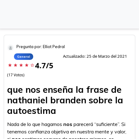
Pregunta por: Elliot Pedral
Actualizado: 25 de Marzo del 2021
General
4.7/5
star
star
star
star
star_border
(17 Votos)
que nos enseña la frase de
nathaniel branden sobre la
autoestima
Nada de lo que hagamos
nos
parecerá “suficiente”. Si
tenemos confianza objetiva en nuestra mente y valor,