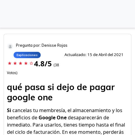
Pregunta por: Denisse Rojas
Actualizado: 15 de Abril del 2021
Explicaciones
4.8/5
star
star
star
star
star_border
(38
Votos)
qué pasa si dejo de pagar
google one
Si
cancelas tu membresía, el almacenamiento y los
beneficios de
Google One
desaparecerán de
inmediato. Para usarlos, tienes tiempo hasta el final
del ciclo de facturación. En ese momento, perderás