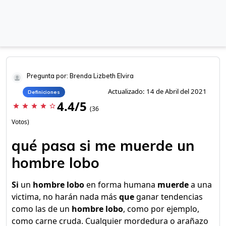
Pregunta por: Brenda Lizbeth Elvira
Actualizado: 14 de Abril del 2021
Definiciones
4.4/5
star
star
star
star
star_border
(36
Votos)
qué pasa si me muerde un
hombre lobo
Si
un
hombre lobo
en forma humana
muerde
a una
victima, no harán nada más
que
ganar tendencias
como las de un
hombre lobo
, como por ejemplo,
como carne cruda. Cualquier mordedura o arañazo