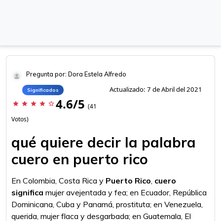
Pregunta por: Dora Estela Alfredo
Actualizado: 7 de Abril del 2021
Significados
4.6/5
star
star
star
star
star_border
(41
Votos)
qué quiere decir la palabra
cuero en puerto rico
En Colombia, Costa Rica y
Puerto Rico
,
cuero
significa
mujer avejentada y fea; en Ecuador, República
Dominicana, Cuba y Panamá, prostituta; en Venezuela,
querida, mujer flaca y desgarbada; en Guatemala, El